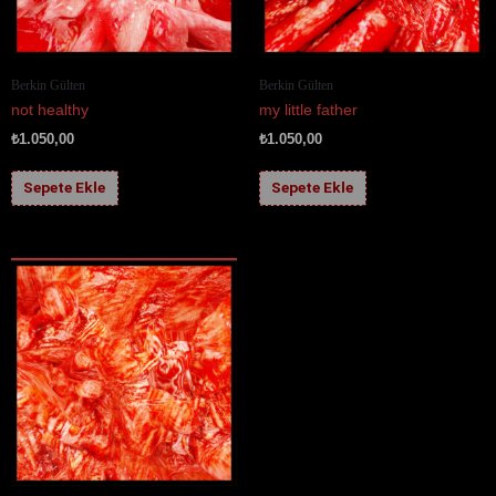
Berkin Gülten
Berkin Gülten
not healthy
my little father
₺
1.050,00
₺
1.050,00
Sepete Ekle
Sepete Ekle