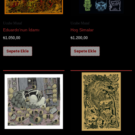
Ucube Mutaf
Ucube Mutaf
Eduardo’nun İdamı
Hoş Simalar
₺
1.050,00
₺
1.200,00
Sepete Ekle
Sepete Ekle