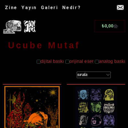
İçeriğe
Zine
Yayın
Galeri
Nedir?
atla
Cart
₺
0,00
Ucube Mutaf
dijital baskı
orijinal eser
analog baskı