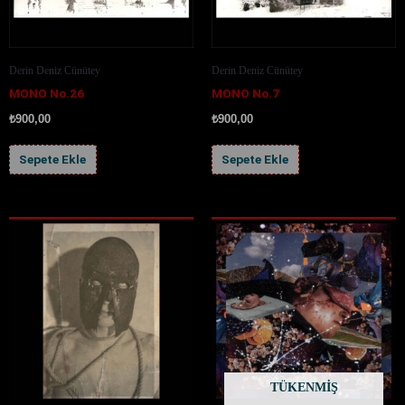
Derin Deniz Cünütey
Derin Deniz Cünütey
MONO No.26
MONO No.7
₺
900,00
₺
900,00
Sepete Ekle
Sepete Ekle
TÜKENMIŞ