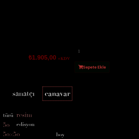
ayna
adet
₺
1.905,00
+KDV
Sepete Ekle
sanatçı
canavar
resim
türü
50
edisyon
50×50
boy