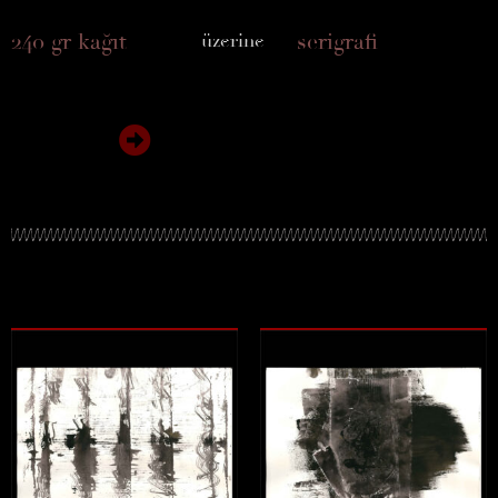
240 gr kağıt
serigrafi
üzerine