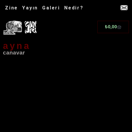
İçeriğe
Zine
Yayın
Galeri
Nedir?
atla
Cart
₺
0,00
ayna
canavar