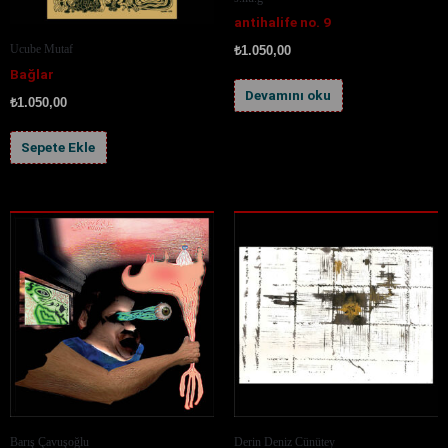
antihalife no. 9
Ucube Mutaf
₺
1.050,00
Bağlar
Devamını oku
₺
1.050,00
Sepete Ekle
Barış Çavuşoğlu
Derin Deniz Cünütey