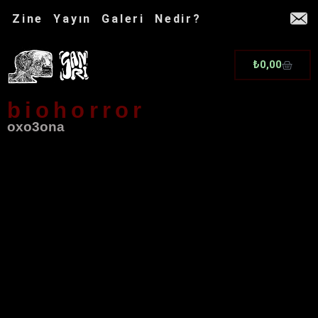
İçeriğe
Zine
Yayın
Galeri
Nedir?
atla
Cart
₺
0,00
biohorror
oxo3ona