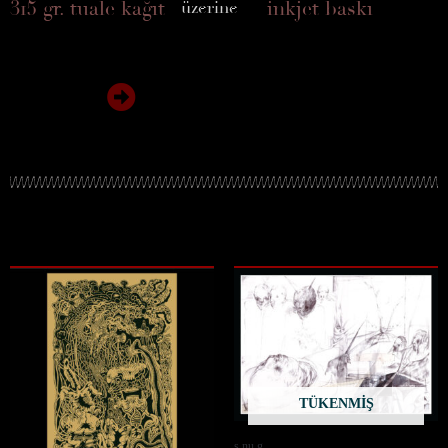
315 gr. tuale kağıt
inkjet baskı
üzerine
TÜKENMIŞ
s.nu.g