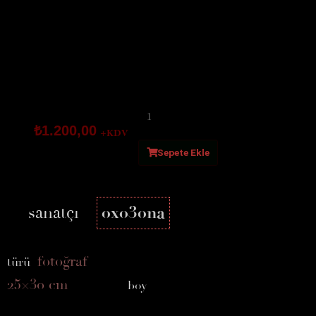
biohorror
adet
₺
1.200,00
+KDV
Sepete Ekle
sanatçı
oxo3ona
fotoğraf
türü
25×30 cm
boy