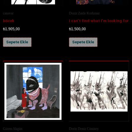
canavar
Deniz Zaide Korkmaz
böcek
I can’t find what I’m looking for
₺
1.905,00
₺
1.500,00
Sepete Ekle
Sepete Ekle
Gizem Akgün
Derin Deniz Cünütey