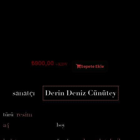
MONO
₺
900,00
+KDV
No.5
Sepete Ekle
adet
sanatçı
Derin Deniz Cünütey
resim
türü
a4
boy