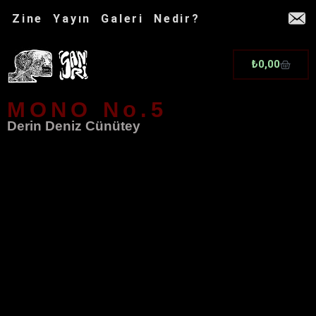
İçeriğe
Zine
Yayın
Galeri
Nedir?
atla
Cart
₺
0,00
MONO No.5
Derin Deniz Cünütey