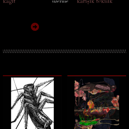
kağıt
karışık teknik
üzerine