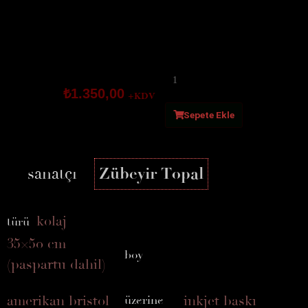
Princess
Who
₺
1.350,00
+KDV
Can't
Back
Sepete Ekle
Home
adet
sanatçı
Zübeyir Topal
kolaj
türü
35×50 cm
boy
(paspartu dahil)
amerikan bristol
inkjet baskı
üzerine