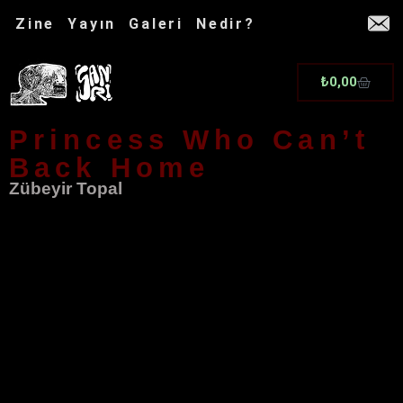
İçeriğe
Zine
Yayın
Galeri
Nedir?
atla
Cart
₺
0,00
Princess Who Can’t
Back Home
Zübeyir Topal