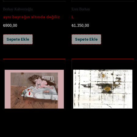
Berkay Kahvecioğlu
Eren Burhan
aynı bayrağın altında değiliz
L
₺
900,00
₺
1.350,00
Sepete Ekle
Sepete Ekle
Umay Çeri
Derin Deniz Cünütey
Yatakta II
MONO No.16