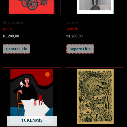
Barış Çavuşoğlu
oxo3ona
polis
gentle
₺
1.200,00
₺
1.200,00
Sepete Ekle
Sepete Ekle
TÜKENMIŞ