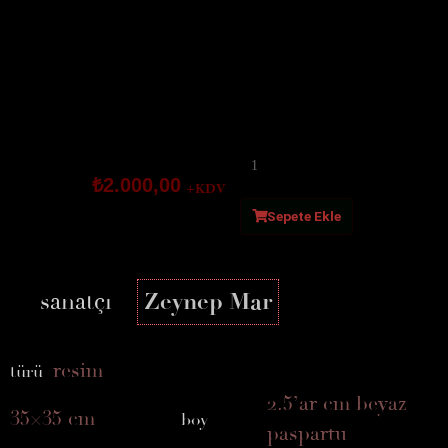
su
adet
₺
2.000,00
+KDV
Sepete Ekle
sanatçı
Zeynep Mar
resim
türü
2.5’ar cm beyaz
35×35 cm
boy
paspartu