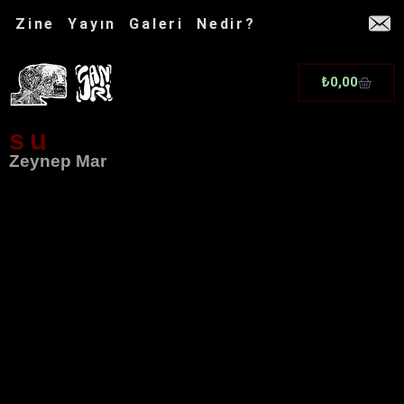
İçeriğe
Zine
Yayın
Galeri
Nedir?
atla
Cart
₺
0,00
su
Zeynep Mar