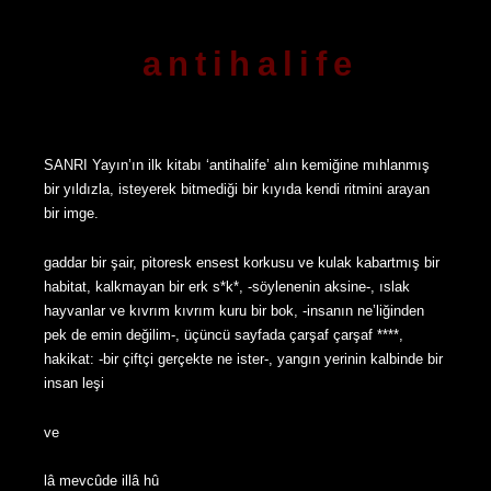
antihalife
SANRI Yayın’ın ilk kitabı ‘antihalife’ alın kemiğine mıhlanmış
bir yıldızla, isteyerek bitmediği bir kıyıda kendi ritmini arayan
bir imge.
gaddar bir şair, pitoresk ensest korkusu ve kulak kabartmış bir
habitat, kalkmayan bir erk s*k*, -söylenenin aksine-, ıslak
hayvanlar ve kıvrım kıvrım kuru bir bok, -insanın ne’liğinden
pek de emin değilim-, üçüncü sayfada çarşaf çarşaf ****,
hakikat: -bir çiftçi gerçekte ne ister-, yangın yerinin kalbinde bir
insan leşi
ve
lâ mevcûde illâ hû