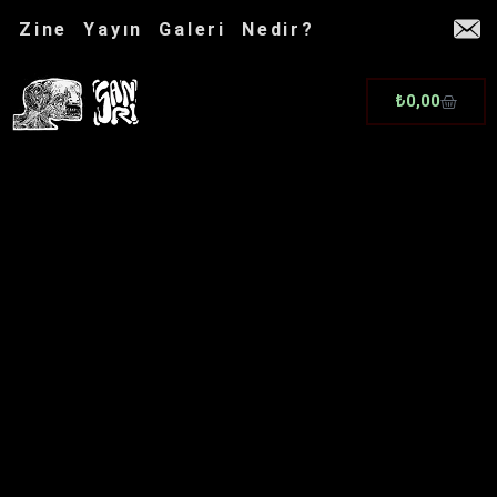
İçeriğe
Zine
Yayın
Galeri
Nedir?
atla
Cart
₺
0,00