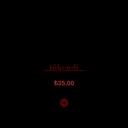
– tükendi –
₺
35,00